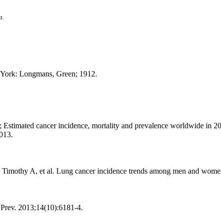
a.
w York: Longmans, Green; 1912.
timated cancer incidence, mortality and prevalence worldwide in 201
2013.
Timothy A, et al. Lung cancer incidence trends among men and wom
 Prev. 2013;14(10):6181-4.