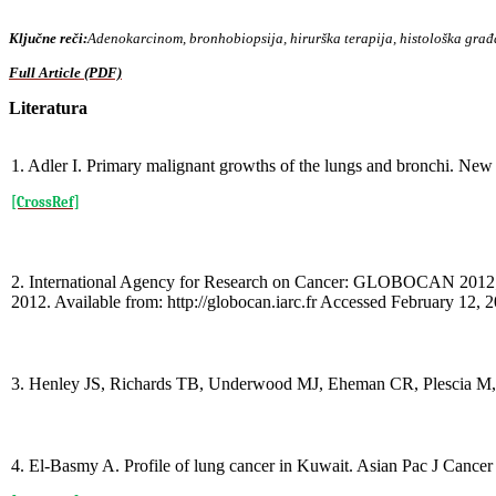
Ključne reči:
Adenokarcinom, bronhobiopsija, hirurška terapija, histološka građ
Full Article (PDF)
Literatura
1. Adler I. Primary malignant growths of the lungs and bronchi. Ne
[CrossRef]
2. International Agency for Research on Cancer: GLOBOCAN 2012; Es
2012. Available from: http://globocan.iarc.fr Accessed February 12, 
3. Henley JS, Richards TB, Underwood MJ, Eheman CR, Plescia M, 
4. El-Basmy A. Profile of lung cancer in Kuwait. Asian Pac J Cancer