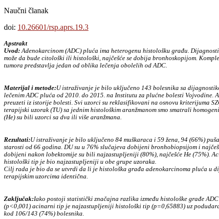
Naučni članak
doi:
10.26601/rsp.aprs.19.3
Apstrakt
Uvod:
Adenokarcinom (ADC) pluća ima heterogenu histološku građu. Dijagnosti
može da bude citološki ili histološki, najčešće se dobija bronhoskopijom. Komple
tumora predstavlja jedan od oblika lečenja obolelih od ADC.
Materijal i metode:
U istraživanje je bilo uključeno 143 bolesnika sa dijagnostik
lečenim ADC pluća od 2010. do 2015. na Institutu za plućne bolesti Vojvodine. A
preuzeti iz istorije bolesti. Svi uzorci su reklasifikovani na osnovu kriterijuma S
terapijski uzorak (TU) sa jednim histološkim aranžmanom smo smatrali homogeni
(He) su bili uzorci sa dva ili više aranžmana.
Rezultati:
U istraživanje je bilo uključeno 84 muškaraca i 59 žena, 94 (66%) puš
starosti od 66 godina. DU su u 76% slučajeva dobijeni bronhobiopsijom i najčeš
dobijeni nakon lobektomije su bili najzastupljeniji (80%), najčešće He (75%). Aci
histološki tip je bio najzastupljeniji u obe grupe uzoraka.
Cilj rada je bio da se utvrdi da li je histološka građa adenokarcinoma pluća u d
terapijskim uzorcima identična.
Zaključak:
Iako postoji statistički značajna razlika između histološke građe AD
(p<0,001) acinarni tip je najzastupljeniji histološki tip (p=0,65883) uz podudar
kod 106/143 (74%) bolesnika.