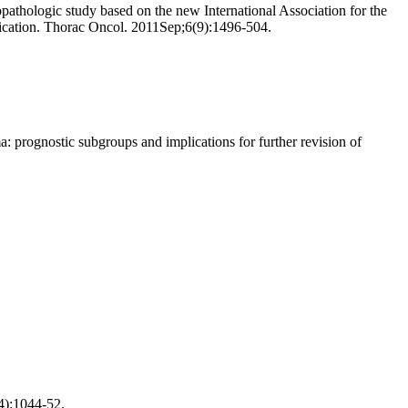
thologic study based on the new International Association for the
fication. Thorac Oncol. 2011Sep;6(9):1496-504.
prognostic subgroups and implications for further revision of
4):1044-52.