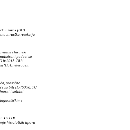
čki uzorak (DU)
tna hirurška resekcija
ovanim i hirurški
nalizirani podaci su
ZO iz 2015. DU i
m (Ho), heterogeni
ača, prosečne
će su bili Ho (69%). TU
narni i solidni
ijagnostičkim i
C u TU i DU
anje histoloških tipova