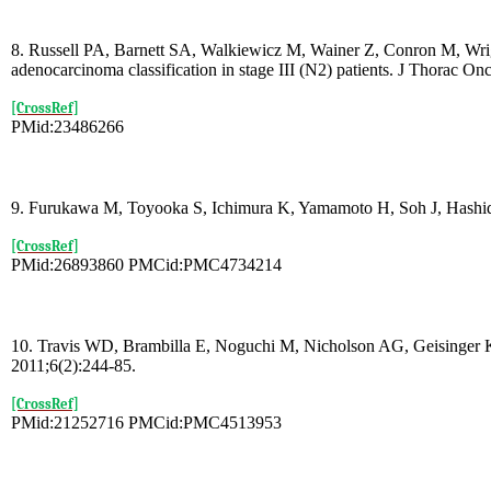
8. Russell PA, Barnett SA, Walkiewicz M, Wainer Z, Conron M, Wrig
adenocarcinoma classification in stage III (N2) patients. J Thorac On
[CrossRef]
PMid:23486266
9. Furukawa M, Toyooka S, Ichimura K, Yamamoto H, Soh J, Hashida S
[CrossRef]
PMid:26893860 PMCid:PMC4734214
10. Travis WD, Brambilla E, Noguchi M, Nicholson AG, Geisinger KR
2011;6(2):244-85.
[CrossRef]
PMid:21252716 PMCid:PMC4513953