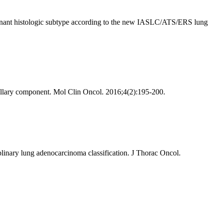
minant histologic subtype according to the new IASLC/ATS/ERS lung
illary component. Mol Clin Oncol. 2016;4(2):195-200.
nary lung adenocarcinoma classification. J Thorac Oncol.