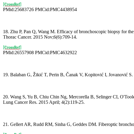
[CrossRef]
PMid:25683726 PMCid:PMC4438954
18. Zhu P, Pan Q, Wang M. Efficacy of bronchoscopic biopsy for the
Thorac Cancer. 2015 Nov;6(6):709-14.
[CrossRef]
PMid:26557908 PMCid:PMC4632922
19. Balaban G, Žikić T, Perin B, Čanak V, Kopitović I, Jovanović S
20. Wang S, Yu B, Chiu Chin Ng, Mercorella B, Selinger CI, O'Toole S
Lung Cancer Res. 2015 April; 4(2):119-25.
21. Gellert AR, Rudd RM, Sinha G, Geddes DM. Fiberoptic bronchosco