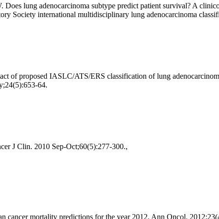
oes lung adenocarcinoma subtype predict patient survival? A clinicopa
y Society international multidisciplinary lung adenocarcinoma classi
ct of proposed IASLC/ATS/ERS classification of lung adenocarcinoma: 
ay;24(5):653-64.
ncer J Clin. 2010 Sep-Oct;60(5):277-300.,
n cancer mortality predictions for the year 2012. Ann Oncol. 2012;23(