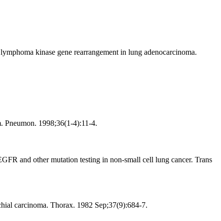
ic lymphoma kinase gene rearrangement in lung adenocarcinoma.
om. Pneumon. 1998;36(1-4):11-4.
GFR and other mutation testing in non-small cell lung cancer. Trans
chial carcinoma. Thorax. 1982 Sep;37(9):684-7.