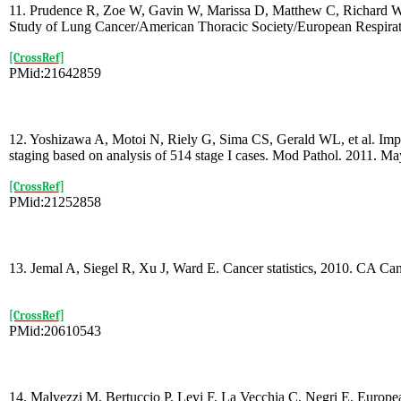
11. Prudence R, Zoe W, Gavin W, Marissa D, Matthew C, Richard W. D
Study of Lung Cancer/American Thoracic Society/European Respirator
[CrossRef]
PMid:21642859
12. Yoshizawa A, Motoi N, Riely G, Sima CS, Gerald WL, et al. Impa
staging based on analysis of 514 stage I cases. Mod Pathol. 2011. M
[CrossRef]
PMid:21252858
13. Jemal A, Siegel R, Xu J, Ward E. Cancer statistics, 2010. CA Ca
[CrossRef]
PMid:20610543
14. Malvezzi M, Bertuccio P, Levi F, La Vecchia C, Negri E. Europea