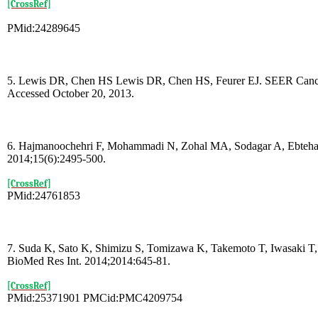
[CrossRef]
PMid:24289645
5. Lewis DR, Chen HS Lewis DR, Chen HS, Feurer EJ. SEER Cancer st
Accessed October 20, 2013.
6. Hajmanoochehri F, Mohammadi N, Zohal MA, Sodagar A, Ebtehaj M. E
2014;15(6):2495-500.
[CrossRef]
PMid:24761853
7. Suda K, Sato K, Shimizu S, Tomizawa K, Takemoto T, Iwasaki T, et
BioMed Res Int. 2014;2014:645-81.
[CrossRef]
PMid:25371901 PMCid:PMC4209754