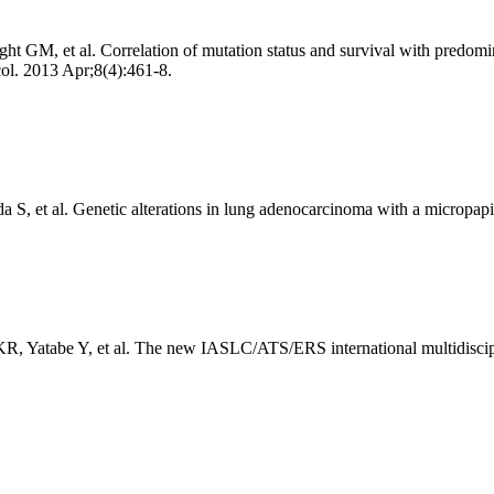
ht GM, et al. Correlation of mutation status and survival with predo
col. 2013 Apr;8(4):461-8.
, et al. Genetic alterations in lung adenocarcinoma with a micropap
, Yatabe Y, et al. The new IASLC/ATS/ERS international multidiscipli