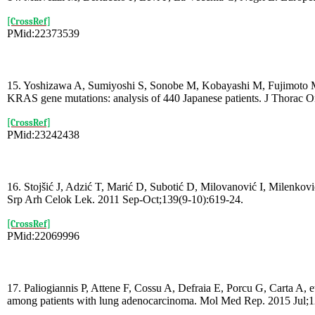
[CrossRef]
PMid:22373539
15. Yoshizawa A, Sumiyoshi S, Sonobe M, Kobayashi M, Fujimoto M,
KRAS gene mutations: analysis of 440 Japanese patients. J Thorac O
[CrossRef]
PMid:23242438
16. Stojšić J, Adzić T, Marić D, Subotić D, Milovanović I, Milenković 
Srp Arh Celok Lek. 2011 Sep-Oct;139(9-10):619-24.
[CrossRef]
PMid:22069996
17. Paliogiannis P, Attene F, Cossu A, Defraia E, Porcu G, Carta A, et
among patients with lung adenocarcinoma. Mol Med Rep. 2015 Jul;1