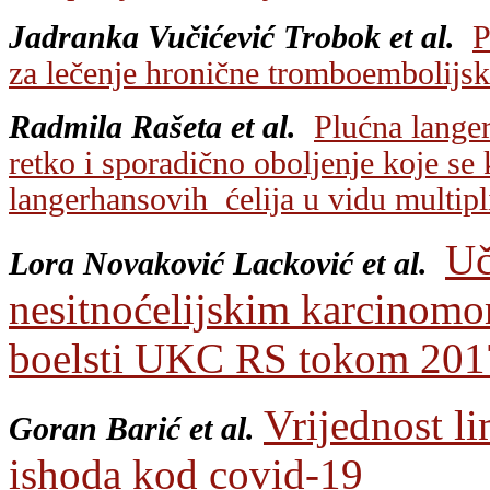
Jadranka Vučićević Trobok et al.
P
za lečenje hronične tromboembolijske
Radmila Rašeta et al.
Plućna langer
retko i sporadično oboljenje koje s
langerhansovih ćelija u vidu multipl
Uč
Lora Novaković Lacković et al.
nesitnoćelijskim karcinomom
boelsti UKC RS tokom 201
Vrijednost li
Goran B
arić et al.
ishoda kod covid-19