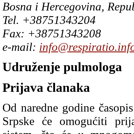
Bosna i Hercegovina, Repu
Tel. +38751343204
Fax: +38751343208
e-mail:
info@respiratio.inf
Udruženje pulmologa
Prijava članaka
Od naredne godine časopis
Srpske će omogućiti prij