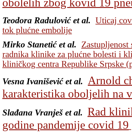
obolelih zbog kovid 19 pn
Teodora Radulović et al.
Uticaj cov
tok plućne embolije
Mirko Stanetić et al.
Zastupljenost
radnika klinike za plućne bolesti i k
kliničkog centra Republike Srpske (pi
Arnold ch
Vesna Ivanišević et al.
karakteristika oboljelih na v
Rad klini
Slađana Vranješ et al.
godine pandemije covid 19