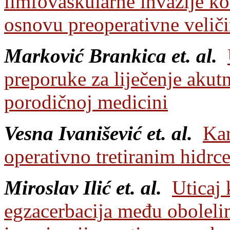
limfovaskularne invazije k
osnovu preoperativne velič
Marković Brankica et. al.
preporuke za liječenje akutn
porodičnoj medicini
Vesna Ivanišević et. al.
Kar
operativno tretiranim hidrc
Miroslav Ilić et. al.
Uticaj
egzacerbacija među obolel