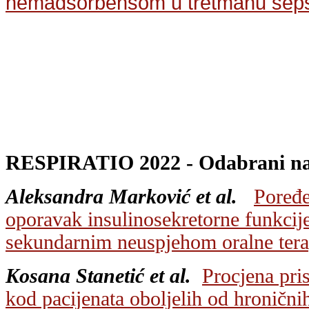
hemadsorbensom u tretmanu sepse
RESPIRATIO 2022 - Odabrani nau
Aleksandra Marković et al.
P
oređe
oporavak insulinosekretorne funkcije
sekundarnim neuspjehom oralne tera
Kosana Stanetić et al.
Procjena pris
kod pacijenata oboljelih od hroničnih