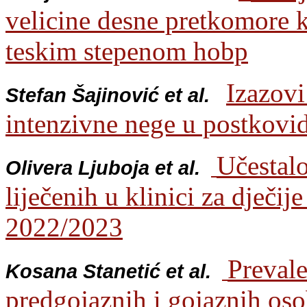
velicine desne pretkomore 
teskim stepenom hobp
Izazovi
Stefan Šajinović et al.
intenzivne nege u postkovi
Učestalo
Olivera Ljuboja et al.
liječenih u klinici za dječij
2022/2023
Prevale
Kosana Stanetić et al.
predgojaznih i gojaznih oso