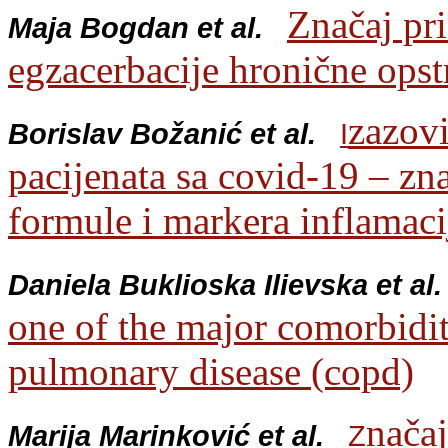
Značaj pri
Maja Bogdan et al.
egzacerbacije hronične opst
zazov
Borislav Božanić et al.
I
pacijenata sa covid-19 – zn
formule i markera inflamaci
Daniela Buklioska Ilievska et al
one of the major comorbidit
pulmonary disease (copd)
načaj
Marija Marinković et al.
Z