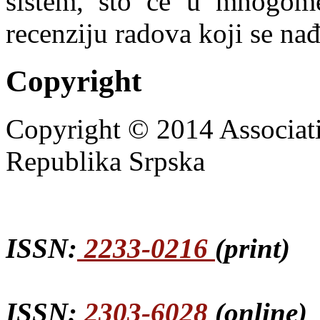
sistem, što će u mnogome 
recenziju radova koji se nađ
Copyright
Copyright © 2014 Associat
Republika Srpska
ISSN:
2233-0216
(print)
ISSN:
2303-6028
(online)