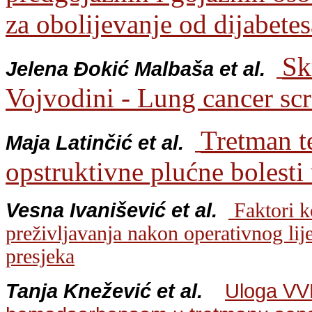
za obolijevanje od dijabetes
Sk
Jelena Đokić Malbaša et al.
Vojvodini - Lung cancer sc
Tretman t
Maja Latinčić et al.
opstruktivne plućne bolesti
Vesna Ivanišević et al.
Faktori k
preživljavanja nakon operativnog lij
presjeka
Tanja Knežević et al.
Uloga VV